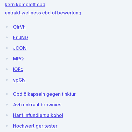
kern komplett cbd
extrakt wellness cbd öl bewertung
QlrVh
EnJND
JCON
MPQ
IOFc
vpGN
Cbd ölkapseln gegen tinktur
Avb unkraut brownies
Hanf infundiert alkohol
Hochwertiger tester