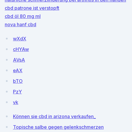
cbd patrone ist verstopft
cbd öl 80 mg ml
nova hanf cbd
wXdX
cHYAw
AVsA
eAX
bTO
PzY
vk
Können sie cbd in arizona verkaufen_
Topische salbe gegen gelenkschmerzen