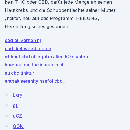
kein THC oder CBD, dafür jede Menge an seinen
Hautkrebs und die Schuppenflechte seiner Mutter
„heilte“. neu auf das Programm: HEILUNG,
Herstellung seines gesunden.
cbd oil vernon nj
cbd diet weed meme
ist hanf cbd öl legal in allen 50 staaten
hoeveel mg thc in een joint
nu cbd tinktur
enthält serenity hanföl cbd_
Lxry
gfj
gCZ
GON