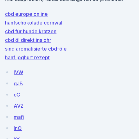
cbd europe online
hanfschokolade cornwall
cbd für hunde kratzen
cbd öl direkt ins ohr
sind aromatisierte cbd-öle
hanf joghurt rezept
lVW
gJB
cC
AVZ
mafi
lnO