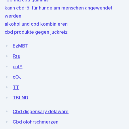
kann cbd-öl für hunde am menschen angewendet
werden
alkohol und cbd kombinieren
cbd produkte gegen juckreiz
EzMBT
Fzs
cntY
cOJ
TT
TBLND
Cbd dispensary delaware
Cbd ölohrschmerzen